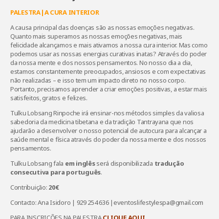
PALESTRA|A CURA INTERIOR
A causa principal das doenças são as nossas emoções negativas.
Quanto mais superamos as nossas emoções negativas, mais
felicidade alcançamos e mais ativamos a nossa cura interior. Mas como
podemos usar as nossas energias curativas inatas? Através do poder
da nossa mente e dos nossos pensamentos. No nosso dia a dia,
estamos constantemente preocupados, ansiosos e com expectativas
não realizadas – e isso tem um impacto direto no nosso corpo.
Portanto, precisamos aprender a criar emoções positivas, a estar mais
satisfeitos, gratos e felizes.
Tulku Lobsang Rinpoche irá ensinar-nos métodos simples da valiosa
sabedoria da medicina tibetana e da tradição Tantrayana que nos
ajudarão a desenvolver o nosso potencial de autocura para alcançar a
saúde mental e física através do poder da nossa mente e dos nossos
pensamentos.
Tulku Lobsang fala
em inglês
será disponibilizada
tradução
consecutiva para português
.
Contribuição:
20€
Contacto: Ana Isidoro | 929 254 636 |eventoslifestylespa@gmail.com
PARA INSCRIÇÕES NA PALESTRA
CLIQUE AQUI