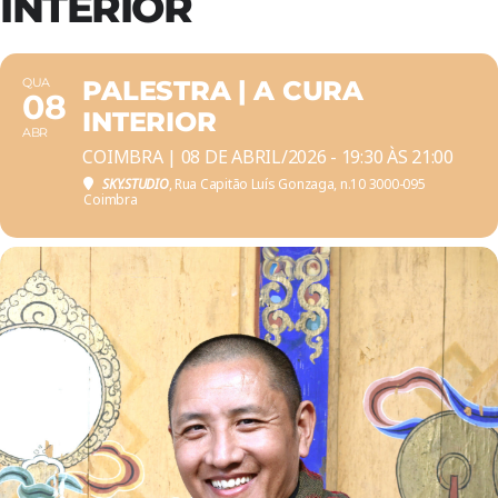
INTERIOR
QUA
PALESTRA | A CURA
08
INTERIOR
ABR
COIMBRA | 08 DE ABRIL/2026 - 19:30 ÀS 21:00
SKY.STUDIO
, Rua Capitão Luís Gonzaga, n.10 3000-095
Coimbra