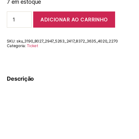
7 em estoque
ADICIONAR AO CARRINHO
SKU:
sku_3190_8027_2947_5263_2417_8372_3635_4020_2270
Categoria:
Ticket
Descrição